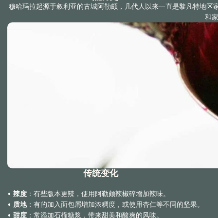
穆哈玛拉起源于叙利亚的古城阿勒颇，几代人以来一直是黎凡特地区家庭
和家
传统变化
• 
辣度
：有些版本更辣，使用阿勒颇辣椒碎增加辣味。
• 
质地
：有的加入面包屑增加浓稠度，或使用杏仁等不同的坚果。
• 
甜度
：常添加石榴糖浆，带来甜美和酸爽的风味。