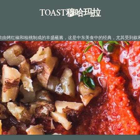
TOAST
穆哈玛拉
款由烤红椒和核桃制成的丰盛蘸酱，这是中东美食中的经典，尤其受到叙