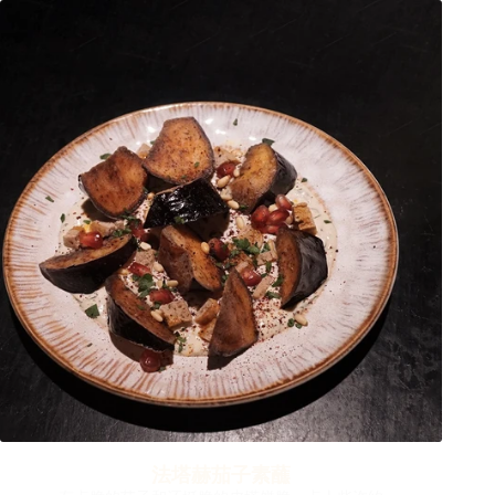
法塔赫茄子素蘸