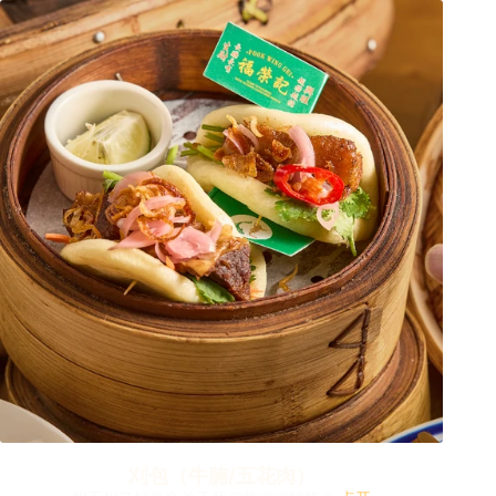
刈包（牛腩/五花肉）