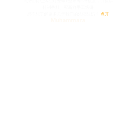
阿拉伯特色烤红灯笼椒+坚果碎+橄榄油，并佐以
特制香料、配新鲜手工烤饼
想不想了解更多关于我们的浓缩酸奶？ 
点开
Muhammara