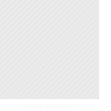
秘制炸鸡+黄油面包西多士